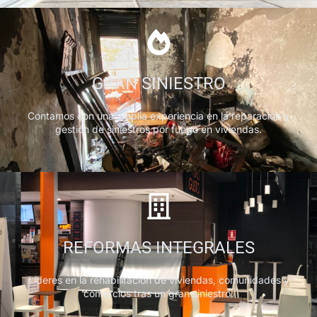
GRAN SINIESTRO
Contamos con una amplia experiencia en la reparación y
gestión de siniestros por fuego en viviendas.
REFORMAS INTEGRALES
Líderes en la rehabilitación de viviendas, comunidades y
comercios tras un gran siniestro.