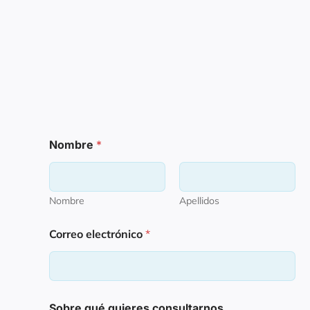
Nombre
*
Nombre
Apellidos
C
Correo electrónico
*
o
r
r
e
o
q
Sobre qué quieres consultarnos