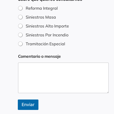
u
i
Reforma Integral
e
r
Siniestros Masa
e
Siniestros Alto Importe
s
*
Siniestros Por Incendio
Tramitación Especial
Comentario o mensaje
Enviar